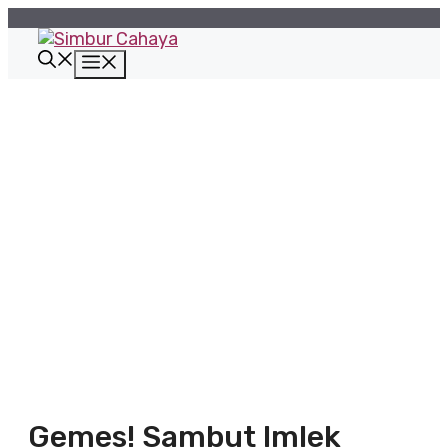
Langsung
ke
isi
Menu
Gemes! Sambut Imlek