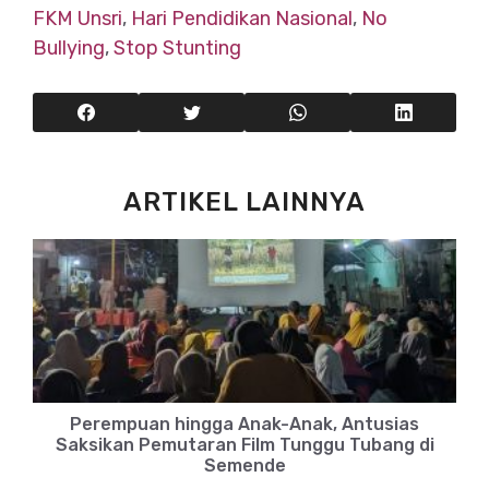
FKM Unsri
,
Hari Pendidikan Nasional
,
No
Bullying
,
Stop Stunting
ARTIKEL LAINNYA
Perempuan hingga Anak-Anak, Antusias
Saksikan Pemutaran Film Tunggu Tubang di
Semende