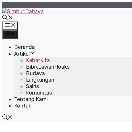
Langsung
ke
isi
Menu
Menu
Beranda
Artikel
KabarKita
BibikLawanHoaks
Budaya
Lingkungan
Sains
Komunitas
Tentang Kami
Kontak