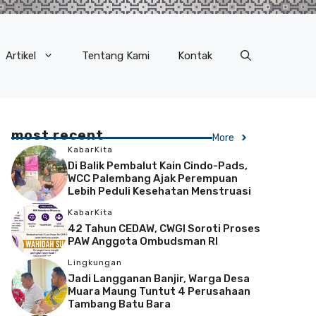
Artikel
Tentang Kami
Kontak
most recent
More
KabarKita
Di Balik Pembalut Kain Cindo-Pads,
WCC Palembang Ajak Perempuan
Lebih Peduli Kesehatan Menstruasi
KabarKita
42 Tahun CEDAW, CWGI Soroti Proses
PAW Anggota Ombudsman RI
Lingkungan
Jadi Langganan Banjir, Warga Desa
Muara Maung Tuntut 4 Perusahaan
Tambang Batu Bara