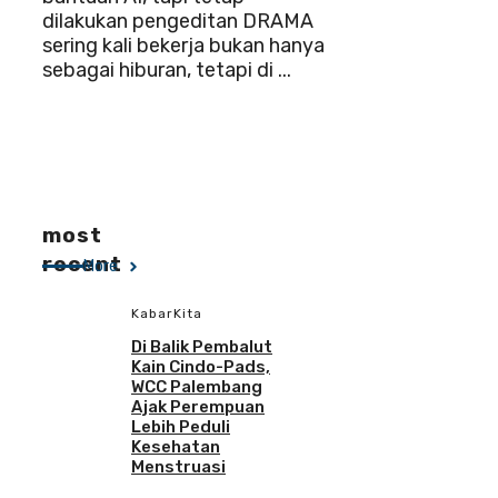
dilakukan pengeditan DRAMA
sering kali bekerja bukan hanya
sebagai hiburan, tetapi di ...
most
recent
More
KabarKita
Di Balik Pembalut
Kain Cindo-Pads,
WCC Palembang
Ajak Perempuan
Lebih Peduli
Kesehatan
Menstruasi