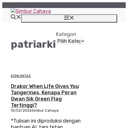
Langsung
ke
isi
Menu
Kategori
patriarki
KOMUNITAS
Drakor When Life Gives You
Tangerines, Kenapa Peran
Gwan Sik Green Flag
Tertinggi?
10/02/2026
Simbur Cahaya
*Tulisan ini diproduksi dengan
bantuan AI, tapi tetap