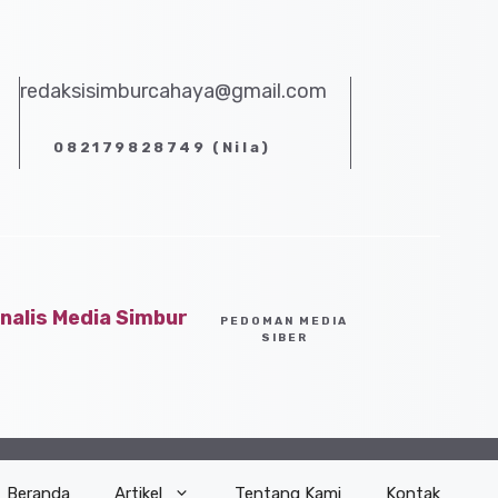
redaksisimburcahaya@gmail.com
082179828749 (Nila)
alis Media Simbur
PEDOMAN MEDIA
SIBER
Beranda
Artikel
Tentang Kami
Kontak