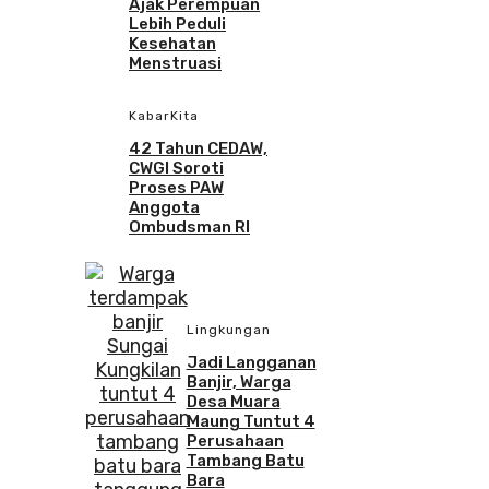
Ajak Perempuan
Lebih Peduli
Kesehatan
Menstruasi
KabarKita
42 Tahun CEDAW,
CWGI Soroti
Proses PAW
Anggota
Ombudsman RI
Lingkungan
Jadi Langganan
Banjir, Warga
Desa Muara
Maung Tuntut 4
Perusahaan
Tambang Batu
Bara