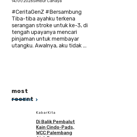
14/01/2026
Simbur Cahaya
#CeritaGenZ #Bersambung
Tiba-tiba ayahku terkena
serangan stroke untuk ke-3, di
tengah upayanya mencari
pinjaman untuk membayar
utangku. Awalnya, aku tidak ...
most
recent
More
KabarKita
Di Balik Pembalut
Kain Cindo-Pads,
WCC Palembang