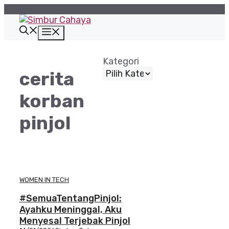
Langsung
ke
isi
Menu
Kategori
cerita
korban
pinjol
WOMEN IN TECH
#SemuaTentangPinjol:
Ayahku Meninggal, Aku
Menyesal Terjebak Pinjol