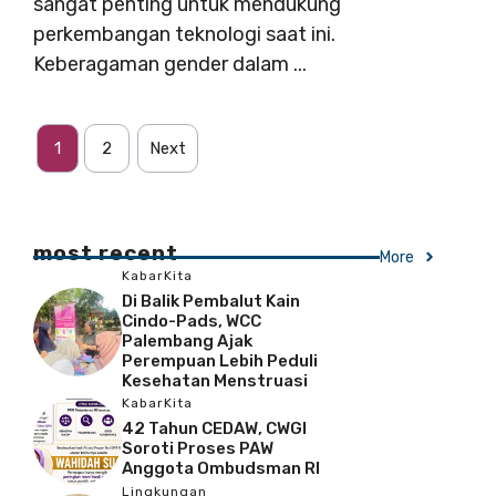
sangat penting untuk mendukung
perkembangan teknologi saat ini.
Keberagaman gender dalam ...
1
2
Next
most recent
More
KabarKita
Di Balik Pembalut Kain
Cindo-Pads, WCC
Palembang Ajak
Perempuan Lebih Peduli
Kesehatan Menstruasi
KabarKita
42 Tahun CEDAW, CWGI
Soroti Proses PAW
Anggota Ombudsman RI
Lingkungan