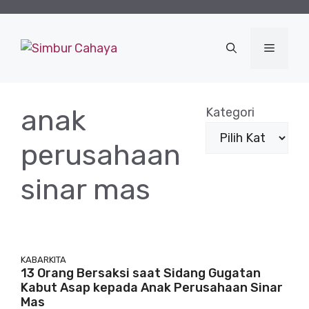
Langsung
ke
isi
Menu
anak
Kategori
perusahaan
sinar mas
KABARKITA
13 Orang Bersaksi saat Sidang Gugatan
Kabut Asap kepada Anak Perusahaan Sinar
Mas