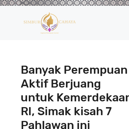
Langsung
ke
isi
Banyak Perempuan
Aktif Berjuang
untuk Kemerdekaa
RI, Simak kisah 7
Pahlawan ini