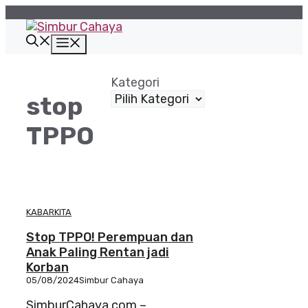
Langsung
ke
isi
Menu
Kategori
stop
TPPO
KABARKITA
Stop TPPO! Perempuan dan
Anak Paling Rentan jadi
Korban
05/08/2024
Simbur Cahaya
SimburCahaya.com –