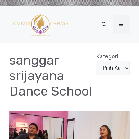
Langsung
ke
isi
Menu
sanggar
Kategori
srijayana
Dance School