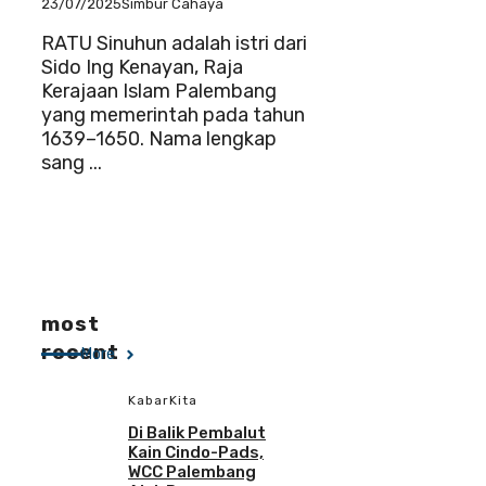
23/07/2025
Simbur Cahaya
RATU Sinuhun adalah istri dari
Sido Ing Kenayan, Raja
Kerajaan Islam Palembang
yang memerintah pada tahun
1639–1650. Nama lengkap
sang ...
most
recent
More
KabarKita
Di Balik Pembalut
Kain Cindo-Pads,
WCC Palembang