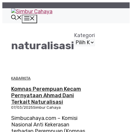
Langsung
ke
isi
Menu
Kategori
naturalisasi
KABARKITA
Komnas Perempuan Kecam
Pernyataan Ahmad Dani
Terkait Naturalisasi
07/03/2025
Simbur Cahaya
Simbucahaya.com – Komisi
Nasional Anti Kekerasan
terhadap Perempuan (Komnas