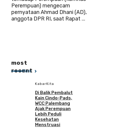
Perempuan) mengecam
pernyataan Ahmad Dhani (AD),
anggota DPR RI, saat Rapat ...
most
recent
More
KabarKita
Di Balik Pembalut
Kain Cindo-Pads,
WCC Palembang
Ajak Perempuan
Lebih Peduli
Kesehatan
Menstruasi