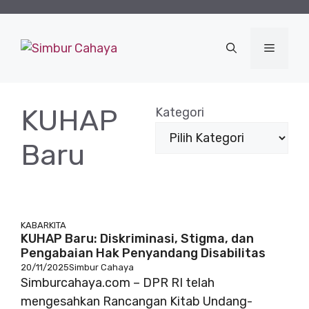
Langsung
ke
isi
Menu
KUHAP
Kategori
Baru
KABARKITA
KUHAP Baru: Diskriminasi, Stigma, dan
Pengabaian Hak Penyandang Disabilitas
20/11/2025
Simbur Cahaya
Simburcahaya.com – DPR RI telah
mengesahkan Rancangan Kitab Undang-