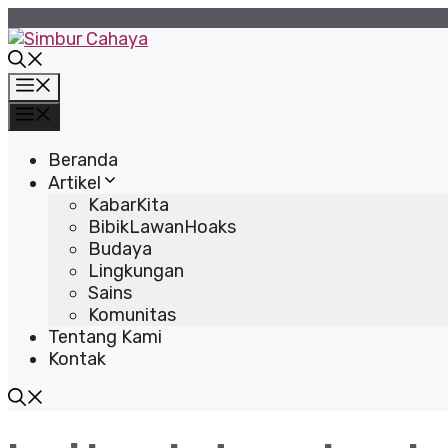
Langsung
ke
isi
Menu
Menu
Beranda
Artikel
KabarKita
BibikLawanHoaks
Budaya
Lingkungan
Sains
Komunitas
Tentang Kami
Kontak