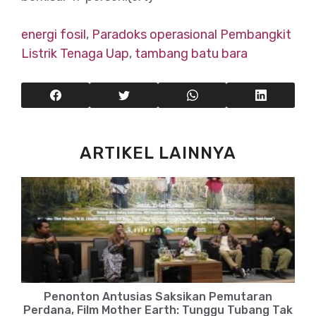
energi fosil
,
Paradoks operasional Pembangkit
Listrik Tenaga Uap
,
tambang batu bara
ARTIKEL LAINNYA
Penonton Antusias Saksikan Pemutaran
Perdana, Film Mother Earth: Tunggu Tubang Tak