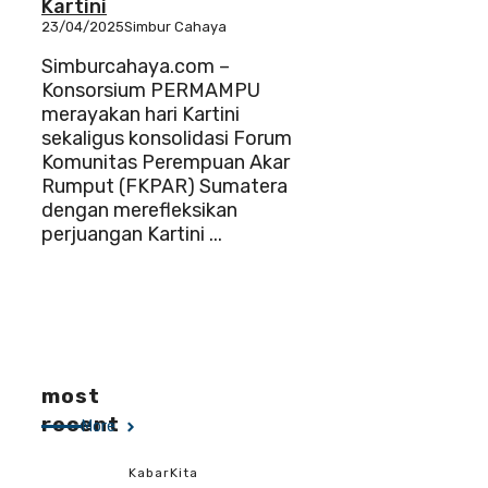
Kartini
23/04/2025
Simbur Cahaya
Simburcahaya.com –
Konsorsium PERMAMPU
merayakan hari Kartini
sekaligus konsolidasi Forum
Komunitas Perempuan Akar
Rumput (FKPAR) Sumatera
dengan merefleksikan
perjuangan Kartini ...
most
recent
More
KabarKita