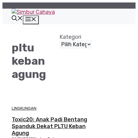
Langsung
ke
isi
Menu
Kategori
pltu
keban
agung
LINGKUNGAN
Toxic20: Anak Padi Bentang
Spanduk Dekat PLTU Keban
Agung