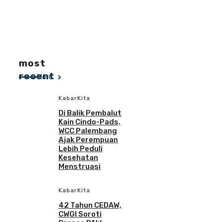
most
recent
More
KabarKita
Di Balik Pembalut
Kain Cindo-Pads,
WCC Palembang
Ajak Perempuan
Lebih Peduli
Kesehatan
Menstruasi
KabarKita
42 Tahun CEDAW,
CWGI Soroti