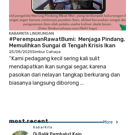
KABARKITA
LINGKUNGAN
#PerempuanRawatBumi: Menjaga Pindang,
Memulihkan Sungai di Tengah Krisis Ikan
25/08/2025
Simbur Cahaya
“Kami pedagang kecil sering kali sulit
mendapatkan ikan sungai segar, karena
pasokan dari nelayan tangkap berkurang dan
biasanya langsung diborong ...
most recent
More
KabarKita
Di Balik Pembalut Kain