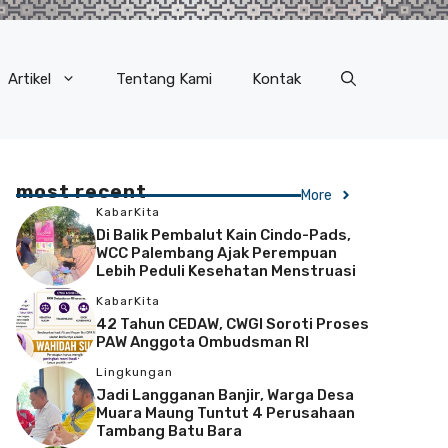
Artikel
Tentang Kami
Kontak
most recent
More
KabarKita
Di Balik Pembalut Kain Cindo-Pads,
WCC Palembang Ajak Perempuan
Lebih Peduli Kesehatan Menstruasi
KabarKita
42 Tahun CEDAW, CWGI Soroti Proses
PAW Anggota Ombudsman RI
Lingkungan
Jadi Langganan Banjir, Warga Desa
Muara Maung Tuntut 4 Perusahaan
Tambang Batu Bara