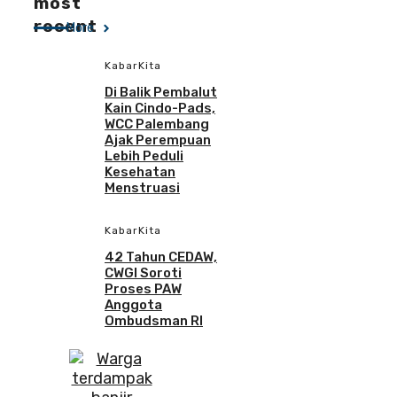
most
recent
More
KabarKita
Di Balik Pembalut
Kain Cindo-Pads,
WCC Palembang
Ajak Perempuan
Lebih Peduli
Kesehatan
Menstruasi
KabarKita
42 Tahun CEDAW,
CWGI Soroti
Proses PAW
Anggota
Ombudsman RI