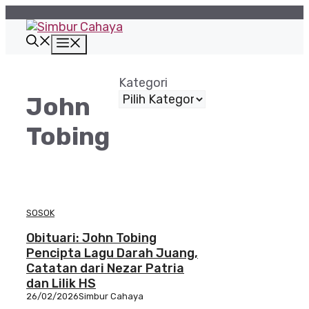
Langsung
ke
isi
Menu
Kategori
John
Tobing
SOSOK
Obituari: John Tobing
Pencipta Lagu Darah Juang,
Catatan dari Nezar Patria
dan Lilik HS
26/02/2026
Simbur Cahaya