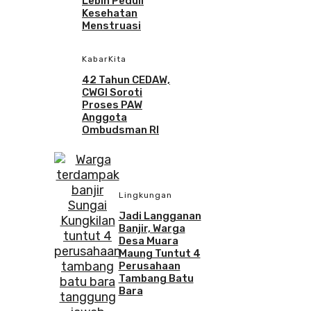
Lebih Peduli
Kesehatan
Menstruasi
KabarKita
42 Tahun CEDAW,
CWGI Soroti
Proses PAW
Anggota
Ombudsman RI
Lingkungan
Jadi Langganan
Banjir, Warga
Desa Muara
Maung Tuntut 4
Perusahaan
Tambang Batu
Bara