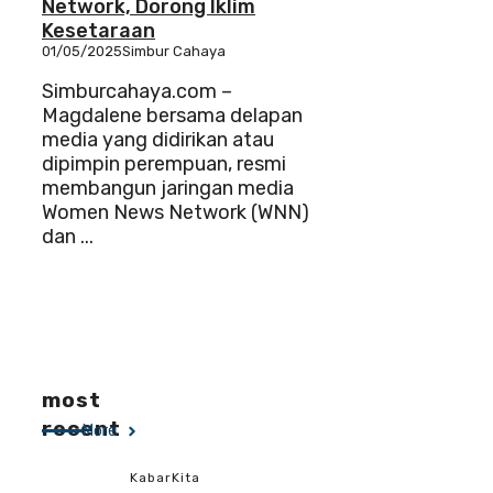
Network, Dorong Iklim
Kesetaraan
01/05/2025
Simbur Cahaya
Simburcahaya.com –
Magdalene bersama delapan
media yang didirikan atau
dipimpin perempuan, resmi
membangun jaringan media
Women News Network (WNN)
dan ...
most
recent
More
KabarKita