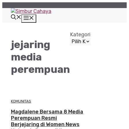
Langsung
ke
isi
Menu
Kategori
jejaring
media
perempuan
KOMUNITAS
Magdalene Bersama 8 Media
Perempuan Resmi
Berjejaring di Women News