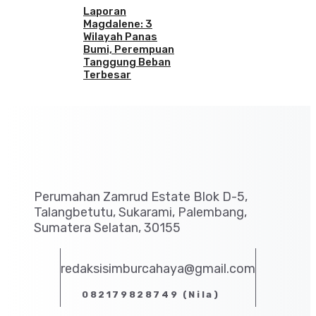
Laporan
Magdalene: 3
Wilayah Panas
Bumi, Perempuan
Tanggung Beban
Terbesar
Perumahan Zamrud Estate Blok D-5,
Talangbetutu, Sukarami, Palembang,
Sumatera Selatan, 30155
redaksisimburcahaya@gmail.com
082179828749 (Nila)