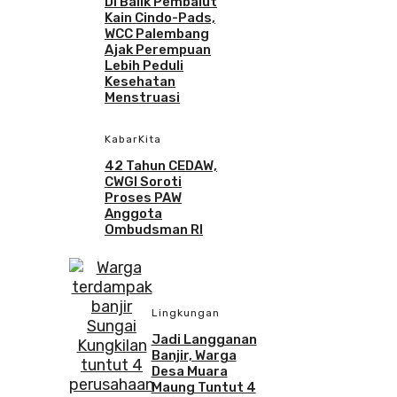
Di Balik Pembalut
Kain Cindo-Pads,
WCC Palembang
Ajak Perempuan
Lebih Peduli
Kesehatan
Menstruasi
KabarKita
42 Tahun CEDAW,
CWGI Soroti
Proses PAW
Anggota
Ombudsman RI
Lingkungan
Jadi Langganan
Banjir, Warga
Desa Muara
Maung Tuntut 4