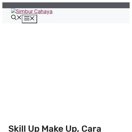
Langsung
ke
isi
Menu
Skill Up Make Up, Cara