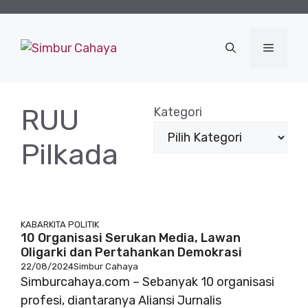
Langsung
ke
isi
Menu
RUU
Kategori
Pilkada
KABARKITA
POLITIK
10 Organisasi Serukan Media, Lawan
Oligarki dan Pertahankan Demokrasi
22/08/2024
Simbur Cahaya
Simburcahaya.com – Sebanyak 10 organisasi
profesi, diantaranya Aliansi Jurnalis