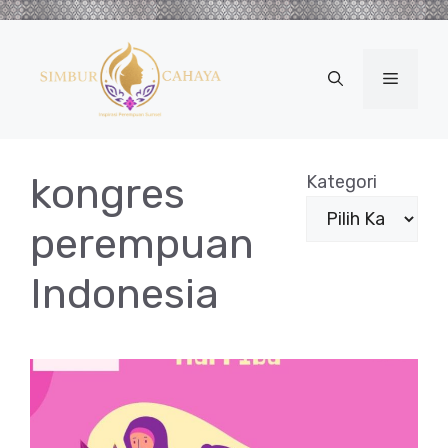
Langsung
ke
isi
Menu
kongres
Kategori
perempuan
Indonesia