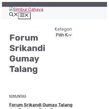
Langsung
ke
isi
Menu
Kategori
Forum
Srikandi
Gumay
Talang
KOMUNITAS
Forum Srikandi Gumay Talang