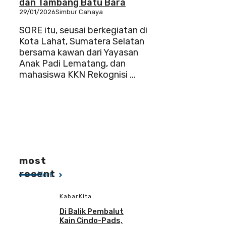
dan Tambang Batu Bara
29/01/2026
Simbur Cahaya
SORE itu, seusai berkegiatan di
Kota Lahat, Sumatera Selatan
bersama kawan dari Yayasan
Anak Padi Lematang, dan
mahasiswa KKN Rekognisi ...
most
recent
More
KabarKita
Di Balik Pembalut
Kain Cindo-Pads,